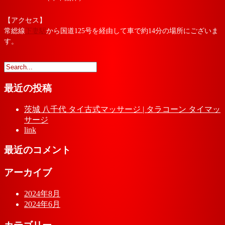
【アクセス】
常総線
下妻駅
から国道125号を経由して車で約14分の場所にございま
す。
最近の投稿
茨城 八千代 タイ古式マッサージ | タラコーン タイマッ
サージ
link
最近のコメント
アーカイブ
2024年8月
2024年6月