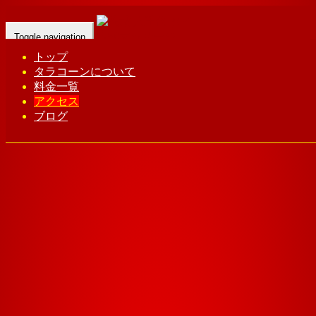
Toggle navigation
トップ
タラコーンについて
Home
-
con…
料金一覧
アクセス
ブログ
アクセス