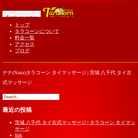
Toggle navigation
トップ
タラコーンについて
Home
-
ナナ(…
料金一覧
アクセス
ブログ
ナナ(Nana)タラコーン タイマッサージ | 茨城 八千代 タイ古
式マッサージ
最近の投稿
茨城 八千代 タイ古式マッサージ | タラコーン タイマッ
サージ
link